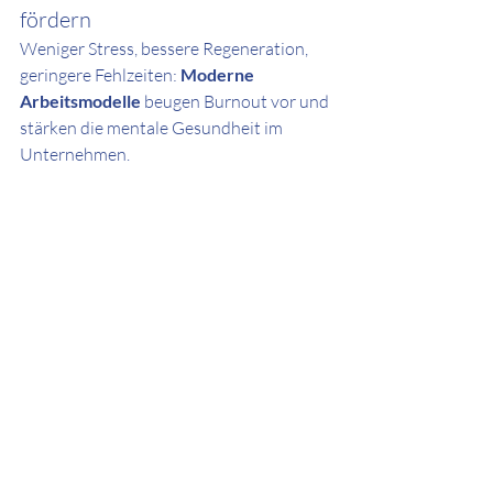
fördern
Weniger Stress, bessere Regeneration, 
geringere Fehlzeiten: 
Moderne 
Arbeitsmodelle
 beugen Burnout vor und 
stärken die mentale Gesundheit im 
Unternehmen.
Fazit: New Work lohnt sich 
– für alle Beteiligten
New Work Arbeitsmodelle
 sind keine 
Modeerscheinung, sondern die Antwort 
auf die veränderten Bedürfnisse der 
Arbeitswelt. Unternehmen, die auf 
flexible Arbeitszeiten
 setzen, 
investieren in zufriedenere 
Mitarbeitende, mehr Innovationskraft 
und langfristigen Erfolg.
Jetzt ist der richtige Zeitpunkt, Arbeit 