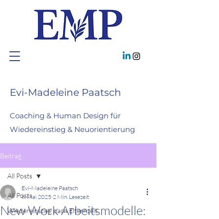
Evi-Madeleine Paatsch
Coaching & Human Design für
Wiedereinstieg & Neuorientierung
Beitrag
All Posts
Evi-Madeleine Paatsch
All Posts
6. Mai 2025
2 Min. Lesezeit
New Work Arbeitsmodelle:
Wiedereinstieg nach Elternzeit